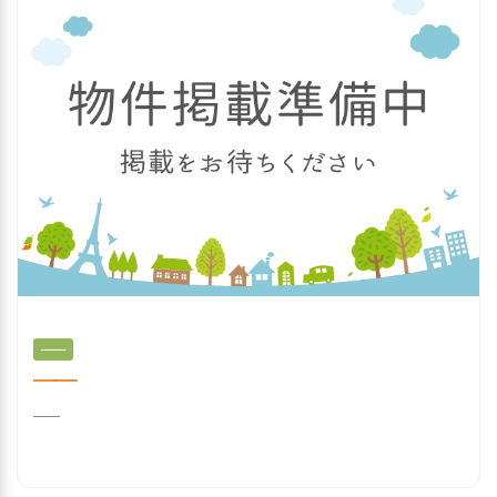
──
──
──