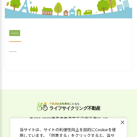
──
──
──
〒038-0003青森県青森市石江字江渡35-18
090-5838-3001
当サイトは、サイトの利便性向上を目的にCookieを使
用しています。「同意する」をクリックすると、当サ