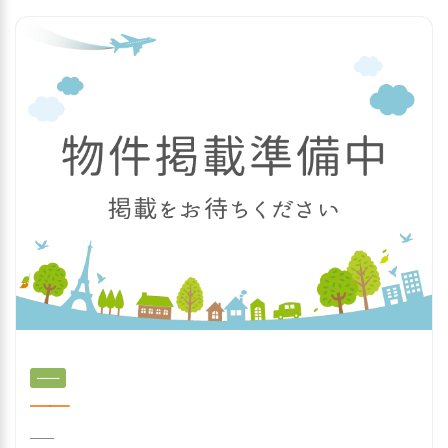
──
──
──