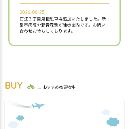
2026-06-25
石江３丁目月極駐車場追加いたしました。新
都市病院や新青森駅が徒歩圏内です。お問い
合わせお待ちしております。
2026-06-05
※売却物件随時掲載してまいります！
原別６丁目土地、公開開始いたしました！海
の見える物件です！
BUY
2026-05-22
おすすめ売買物件
はじめまして！ライフサイクリング不動産で
す
このたび当店ホームページを制作し、本日よ
り公開を開始しました
姉妹店の青森市石江の自転車店「西部輪業」
もあわせてよろしくお願いします