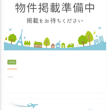
──
──
──